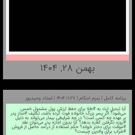
بهمن ۲۸, ۱۴۰۴
برنامه کامل | زمزم احکام | ۱۴۰۴.۱۱.۲۷ | استاد وحیدپور
آیا تبدیل ارث به #طلا برای حفظ ارزش پول مشمول خمس
می‌شود؟ اگر پسر بزرگ خانواده فوت کرده باشد، تکلیف #نماز پدر
بر عهده چه کسی است؟ در چه شرایطی بیمار می‌تواند به دلیل
#روزه نگرفتن کفاره بدهد؟ آیا بدون اجازه پدر می‌توان عقد
#موقت برای دختر خواند؟ حکم استفاده از درآمد حاصل از فروش
#شراب برای والدین چیست؟