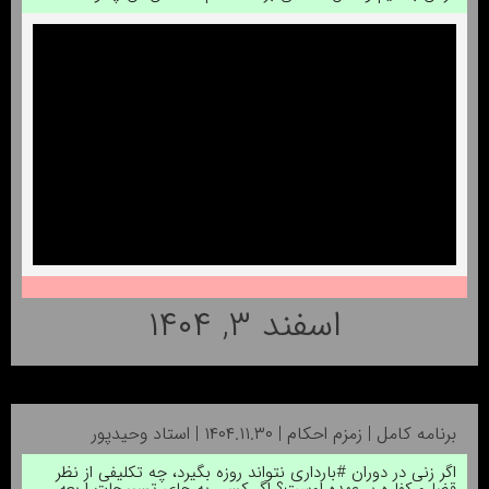
اسفند ۳, ۱۴۰۴
برنامه کامل | زمزم احکام | ۱۴۰۴.۱۱.۳۰ | استاد وحیدپور
اگر زنی در دوران #بارداری نتواند روزه بگیرد، چه تکلیفی از نظر