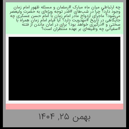
چه ارتباطی میان ماه مبارک #رمضان و مسئله ظهور امام زمان
وجود دارد؟ چرا در شب‌های #قدر توجه ویژه‌ای به حضرت ولیعصر
می‌شود؟ ماجرای ازدواج مادر امام زمان با امام حسن عسکری چه
جایگاهی در تاریخ #مهدویت دارد؟ آیا قیام امام زمان همراه با
سختی و #درگیری خواهد بود؟ برای در امان ماندن از فتنه
#سفیانی چه وظیفه‌ای بر عهده منتظران است؟
بهمن ۲۵, ۱۴۰۴