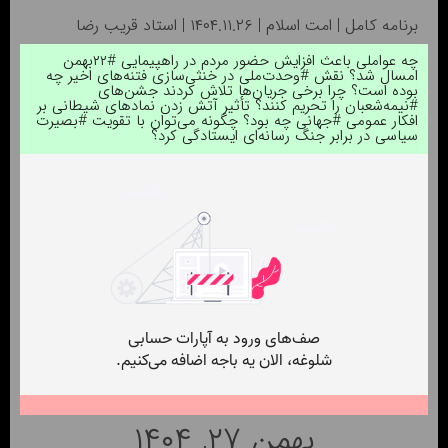
برنامه کامل | امت اسلام | ۱۴۰۴.۱۱.۲۶ | استاد قریب رضا
چه عواملی باعث افزایش حضور مردم در راهپیمایی #۲۲بهمن
امسال شد؟ نقش #وحدت‌ملی در خنثی‌سازی فتنه‌های اخیر چه
بوده است؟ چرا برخی جریان‌ها تلاش کردند جشن‌های
#نیمه‌شعبان را تحریم کنند؟ تأثیر آتش زدن نمادهای شیطانی بر
افکار عمومی #جهانی چه بود؟ چگونه می‌توان با تقویت #بصیرت
سیاسی در برابر جنگ رسانه‌ای ایستادگی کرد؟
بهمن ۲۷, ۱۴۰۴