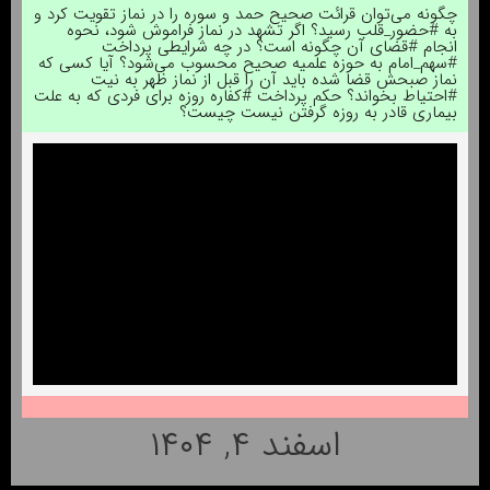
چگونه می‌توان قرائت صحیح حمد و سوره را در نماز تقویت کرد و
به #حضور_قلب رسید؟ اگر تشهد در نماز فراموش شود، نحوه
انجام #قضای آن چگونه است؟ در چه شرایطی پرداخت
#سهم_امام به حوزه علمیه صحیح محسوب می‌شود؟ آیا کسی که
نماز صبحش قضا شده باید آن را قبل از نماز ظهر به نیت
#احتیاط بخواند؟ حکم پرداخت #کفاره روزه برای فردی که به علت
بیماری قادر به روزه گرفتن نیست چیست؟
اسفند ۴, ۱۴۰۴