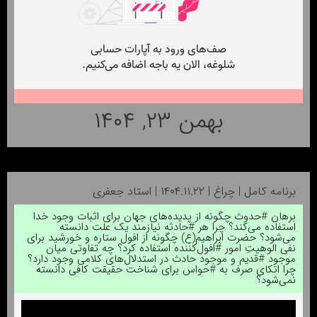
بهمن ۲۳, ۱۴۰۴
برنامه کامل | چراغ | ۱۴۰۴.۱۱.۲۲ | استاد جعفری
برهان #حدوث چگونه از پدیده‌های جهان برای اثبات وجود خدا
استفاده می‌کند؟ چرا هر #حادثه نیازمند یک علت دانسته
می‌شود؟ حضرت ابراهیم(ع) چگونه از افول ستاره و خورشید برای
نفی الوهیتِ امور #افول‌کننده استفاده کرد؟ چه تفاوتی میان
موجود #قدیم و موجود حادث در استدلال‌های کلامی وجود دارد؟
چرا اتکای صرف به #حواس برای شناخت حقیقت کافی دانسته
نمی‌شود؟