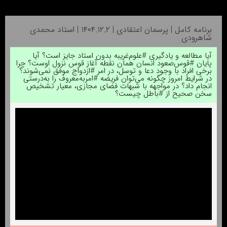
برنامه کامل | پرسمان اعتقادی | ۱۴۰۴.۱۲.۲ | استاد محمدی
شاهرودی
آیا مطالعه و یادگیری #علوم‌غریبه بدون استاد جایز است؟ آیا
پایان #قوس‌صعود انسان همان نقطه آغاز قوس نزول اوست؟ چرا
برخی افراد با وجود دعا و توسل، در امر #ازدواج موفق نمی‌شوند؟
در شرایط امروز چگونه می‌توان فریضه #امر‌به‌معروف را به‌درستی
انجام داد؟ در مواجهه با شبهات فضای مجازی، معیار تشخیص
سخن صحیح از #باطل چیست؟