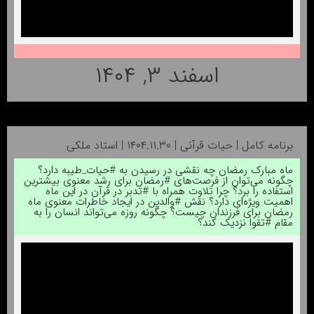
اسفند ۳, ۱۴۰۴
برنامه کامل | حیات قرآنی | ۱۴۰۴.۱۱.۳۰ | استاد ملکی
ماه مبارک رمضان چه نقشی در رسیدن به #حیات_طیبه دارد؟
چگونه می‌توان از فرصت‌های #رمضان برای رشد معنوی بیشترین
استفاده را برد؟ چرا تلاوت همراه با #تدبر در قرآن در این ماه
اهمیت ویژه‌ای دارد؟ نقش #والدین در ایجاد خاطرات معنوی ماه
رمضان برای فرزندان چیست؟ چگونه روزه می‌تواند انسان را به
مقام #تقوا نزدیک کند؟