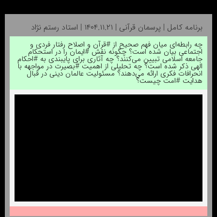
برنامه کامل | پرسمان قرآنی | ۱۴۰۴.۱۱.۲۱ | استاد رستم نژاد
چه رابطه‌ای میان فهم صحیح از #قرآن و اصلاح رفتار فردی و
اجتماعی بیان شده است؟ چگونه نقش #ایمان را در استحکام
جامعه اسلامی تبیین می‌کنند؟ چه آثاری برای پایبندی به #احکام
الهی ذکر شده است؟ چه تحلیلی از اهمیت #بصیرت در مواجهه با
انحرافات فکری ارائه می‌دهند؟ مسئولیت عالمان دینی در قبال
هدایت #امت چیست؟