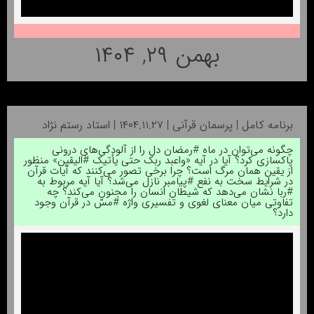
بهمن ۲۹, ۱۴۰۴
برنامه کامل | پرسمان قرآنی | ۱۴۰۴.۱۱.۲۷ | استاد رستم نژاد
چگونه می‌توان در ماه #رمضان دل را از آلودگی‌های درونی
پاکسازی کرد؟ آیا در آیه «واعبد ربک حتی یأتیک #الیقین» منظور
از یقین همان مرگ است؟ چرا برخی تصور می‌کنند که آیات قرآن
در شرایط سخت به نفع #پیامبر نازل می‌شد؟ آیا آیه مربوط به
#ربا نشان می‌دهد که شیطان انسان را مجنون می‌کند؟ چه
تفاوتی میان معنای لغوی و تفسیری واژه #مسّ در قرآن وجود
دارد؟