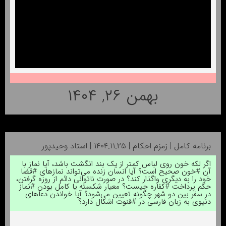
بهمن ۲۶, ۱۴۰۴
برنامه کامل | زمزم احکام | ۱۴۰۴.۱۱.۲۵ | استاد وحیدپور
اگر لکه خون روی لباس کمتر از یک بند انگشت باشد، آیا نماز با
آن #خون صحیح است؟ آیا انسان زنده می‌تواند نمازهای #قضا
خود را به دیگری واگذار کند؟ در صورت ناتوانی دائم از روزه گرفتن،
حکم پرداخت #کفاره چیست؟ معیار شکسته یا کامل بودن #نماز
در سفر بین دو شهر چگونه تعیین می‌شود؟ آیا خواندن دعاهای
دنیوی به زبان فارسی در #قنوت اشکال دارد؟