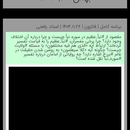
برنامه کامل | فائزون | ۱۴۰۴.۱۱.۲۶ | استاد رفعتی
مقصود از #نبأ_عظیم در سوره نبأ چیست و چرا درباره آن اختلاف
وجود دارد؟ چرا برخی مفسران، #نبأ_عظیم را به قیامت تفسیر
کرده‌اند؟ ارتباط آیه «الذی هم فیه مختلفون» با مسئله #ولایت
چیست؟ چگونه آیه «کلا سیعلمون» به روشن شدن حقیقت در
عالم #برزخ اشاره دارد؟ چه روایاتی از امامان درباره تفسیر
#سوره_نبأ نقل شده است؟