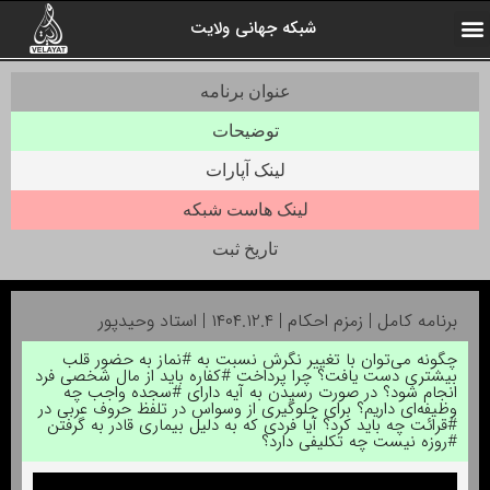
شبکه جهانی ولایت
ارتباط با ما
صفحه اول
اخبار شبکه
درباره شبکه
رادیو ولایت
ولایت یاوران
کلیپ های منتخب
آرشیو برنامه ها
عنوان برنامه
توضیحات
لینک آپارات
لینک هاست شبکه
تاریخ ثبت
برنامه کامل | زمزم احکام | ۱۴۰۴.۱۲.۴ | استاد وحیدپور
چگونه می‌توان با تغییر نگرش نسبت به #نماز به حضور قلب
بیشتری دست یافت؟ چرا پرداخت #کفاره باید از مال شخصی فرد
انجام شود؟ در صورت رسیدن به آیه دارای #سجده واجب چه
وظیفه‌ای داریم؟ برای جلوگیری از وسواس در تلفظ حروف عربی در
#قرائت چه باید کرد؟ آیا فردی که به دلیل بیماری قادر به گرفتن
#روزه نیست چه تکلیفی دارد؟