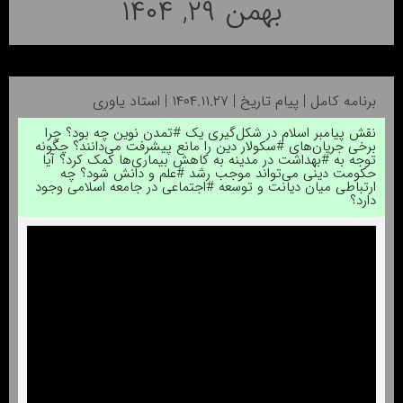
بهمن ۲۹, ۱۴۰۴
برنامه کامل | پیام تاریخ | ۱۴۰۴.۱۱.۲۷ | استاد یاوری
نقش پیامبر اسلام در شکل‌گیری یک #تمدن نوین چه بود؟ چرا
برخی جریان‌های #سکولار دین را مانع پیشرفت می‌دانند؟ چگونه
توجه به #بهداشت در مدینه به کاهش بیماری‌ها کمک کرد؟ آیا
حکومت دینی می‌تواند موجب رشد #علم و دانش شود؟ چه
ارتباطی میان دیانت و توسعه #اجتماعی در جامعه اسلامی وجود
دارد؟