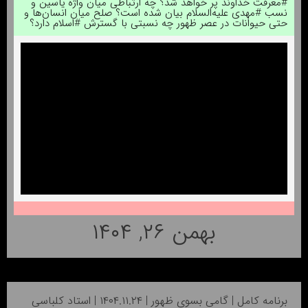
#معرفت خداوند پر خواهد شد؟ چه ارتباطی میان واژه یاسین و
نسب #مهدی علیه‌السلام بیان شده است؟ صلح میان انسان‌ها و
حتی حیوانات در عصر ظهور چه نسبتی با گسترش #اسلام دارد؟
بهمن ۲۶, ۱۴۰۴
برنامه کامل | گامی بسوی ظهور | ۱۴۰۴.۱۱.۲۴ | استاد کلباسی