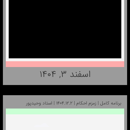
اسفند ۳, ۱۴۰۴
برنامه کامل | زمزم احکام | ۱۴۰۴.۱۲.۲ | استاد وحیدپور