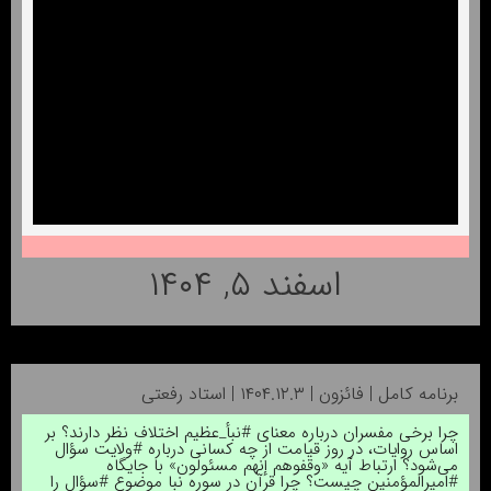
اسفند ۵, ۱۴۰۴
برنامه کامل | فائزون | ۱۴۰۴.۱۲.۳ | استاد رفعتی
چرا برخی مفسران درباره معنای #نبأ_عظیم اختلاف نظر دارند؟ بر
اساس روایات، در روز قیامت از چه کسانی درباره #ولایت سؤال
می‌شود؟ ارتباط آیه «وقفوهم إنهم مسئولون» با جایگاه
#امیرالمؤمنین چیست؟ چرا قرآن در سوره نبا موضوع #سؤال را