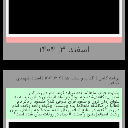
اسفند ۳, ۱۴۰۴
برنامه کامل | آفتاب و سایه ها | ۱۴۰۴.۱۲.۲ | استاد شهیدی
فیاض
بشارت جناب ماهاتما بده درباره تولد امام علی در کنار
#دیوار_شکافته_شده چه بود؟ چرا ماه #رمضان در این برنامه به
عنوان زمان نزول و صعود قرآن معرفی شد؟ مقصود از ذکر نام
#عالیا در مکاشفه ماهاتما بده چیست؟ چگونه واقعه ولادت امام
علی در #کعبه در منابع اسلامی نقل شده است؟ چه ارتباطی میان
ولایت امیرالمؤمنین و بعثت #انبیاء در روایات بیان شده است؟