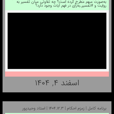
به‌صورت مبهم مطرح کرده است؟ چه تفاوتی میان تفسیر به
روایت و #تفسیر_به‌رأی در فهم آیات وجود دارد؟
اسفند ۴, ۱۴۰۴
برنامه کامل | زمزم احکام | ۱۴۰۴.۱۲.۳ | استاد وحیدپور