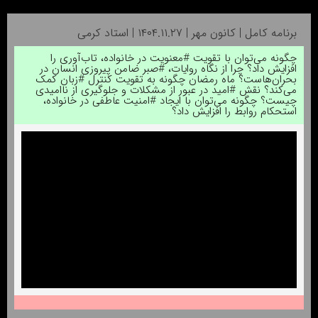
برنامه کامل | کانون مهر | ۱۴۰۴.۱۱.۲۷ | استاد کرمی
چگونه می‌توان با تقویت #معنویت در خانواده، تاب‌آوری را
افزایش داد؟ چرا از نگاه روایات، #صبر ضامن پیروزی انسان در
بحران‌هاست؟ ماه رمضان چگونه به تقویت کنترل #زبان کمک
می‌کند؟ نقش #امید در عبور از مشکلات و جلوگیری از ناامیدی
چیست؟ چگونه می‌توان با ایجاد #امنیت عاطفی در خانواده،
استحکام روابط را افزایش داد؟