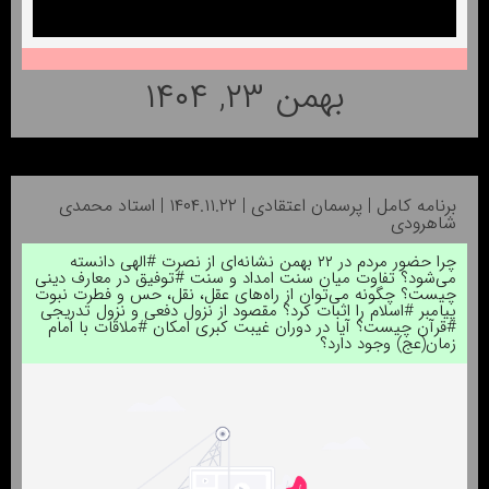
بهمن ۲۳, ۱۴۰۴
برنامه کامل | پرسمان اعتقادی | ۱۴۰۴.۱۱.۲۲ | استاد محمدی
شاهرودی
چرا حضور مردم در ۲۲ بهمن نشانه‌ای از نصرت #الهی دانسته
می‌شود؟ تفاوت میان سنت امداد و سنت #توفیق در معارف دینی
چیست؟ چگونه می‌توان از راه‌های عقل، نقل، حس و فطرت نبوت
پیامبر #اسلام را اثبات کرد؟ مقصود از نزول دفعی و نزول تدریجی
#قرآن چیست؟ آیا در دوران غیبت کبری امکان #ملاقات با امام
زمان(عج) وجود دارد؟