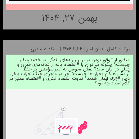
بهمن ۲۷, ۱۴۰۴
برنامه کامل | بیان امیر | ۱۴۰۴.۱۱.۲۶ | استاد عشایری
منظور از #وقور بودن در برابر زلزله‌های زندگی در خطبه متقین
چیست؟ چگونه می‌توان با #اعتصام‌ بالله از تکانه‌های فکری و
عملی در امان ماند؟ نقش #توسل به امیرالمؤمنین در حفظ
آرامش هنگام بحران‌ها چیست؟ چرا در ماجرای جنگ احزاب برخی
دچار #زلزله‌ ایمان شدند؟ تفاوت اعتصام فکری و #اعتصام‌ عملی در
کلام استاد چه بود؟