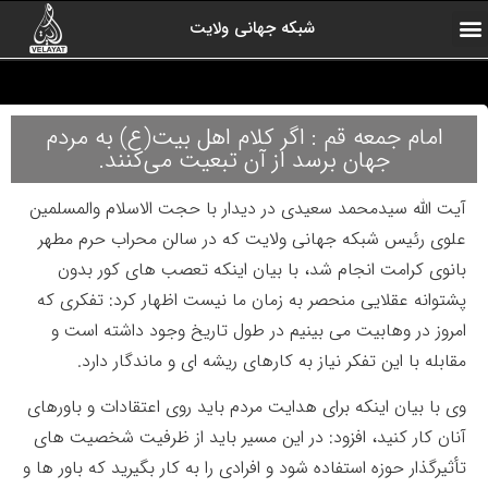
شبکه جهانی ولایت
ارتباط با ما
صفحه اول
اخبار شبکه
درباره شبکه
رادیو ولایت
ولایت یاوران
کلیپ های منتخب
آرشیو برنامه ها
امام جمعه قم : اگر کلام اهل بیت(ع) به مردم
جهان برسد از آن تبعیت می‌کنند.
آیت الله سیدمحمد سعیدی در دیدار با حجت الاسلام والمسلمین
علوی رئیس شبکه جهانی ولایت که در سالن محراب حرم مطهر
بانوی کرامت انجام شد، با بیان اینکه تعصب های کور بدون
پشتوانه عقلایی منحصر به زمان ما نیست اظهار کرد: تفکری که
امروز در وهابیت می بینیم در طول تاریخ وجود داشته است و
مقابله با این تفکر نیاز به کارهای ریشه ای و ماندگار دارد.
وی با بیان اینکه برای هدایت مردم باید روی اعتقادات و باورهای
آنان کار کنید، افزود: در این مسیر باید از ظرفیت شخصیت های
تأثیرگذار حوزه استفاده شود و افرادی را به کار بگیرید که باور ها و