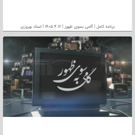
برنامه کامل | گامی بسوی ظهور | ۱۴۰۵.۴.۱۲ | استاد بهروزی