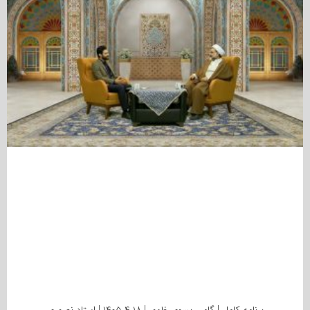
برنامه کامل | گامی بسوی ظهور | ۱۴۰۵.۴.۱۸ | استاد نصوری