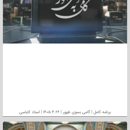
برنامه کامل | گامی بسوی ظهور | ۱۴۰۵.۴.۲۶ | استاد کلباسی