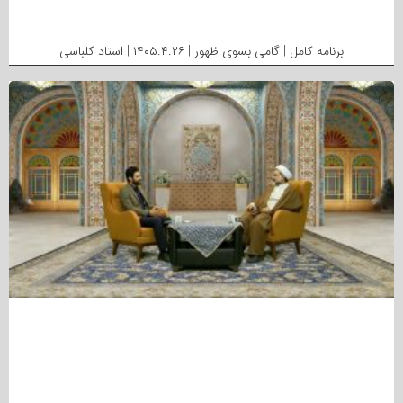
برنامه کامل | گامی بسوی ظهور | ۱۴۰۵.۴.۲۶ | استاد کلباسی