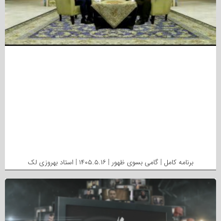
برنامه کامل | گامی بسوی ظهور | ۱۴۰۵.۵.۱۶ | استاد بهروزی لک