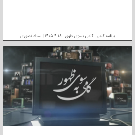
برنامه کامل | گامی بسوی ظهور | ۱۴۰۵.۴.۱۸ | استاد نصوری