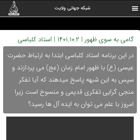
شبکه جهانی ولایت
ارتباط با ما
صفحه اول
اخبار شبکه
درباره شبکه
رادیو ولایت
ولایت یاوران
کلیپ های منتخب
آرشیو برنامه ها
گامی به سوی ظهور | ۱۴۰۱.۱۰.۲ | استاد کلباسی
در این برنامه استاد کلباسی ابتدا به ارتباط حضرت
عیسی (ع) با ظهور امام زمان (عج) می پردازند و
سپس به این شبهه پاسخ میدهند که آیا تفکر
منجی گرایی تفکری قدیمی و منسوخ است زیرا
امروز با علم می توان به ایده آل ها رسید؟