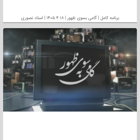
برنامه کامل | گامی بسوی ظهور | ۱۴۰۵.۴.۱۸ | استاد نصوری