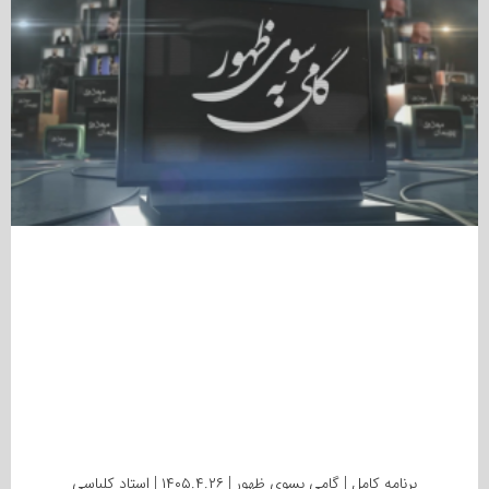
برنامه کامل | گامی بسوی ظهور | ۱۴۰۵.۴.۲۶ | استاد کلباسی