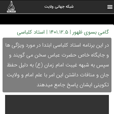
شبکه جهانی ولایت
ارتباط با ما
صفحه اول
اخبار شبکه
درباره شبکه
رادیو ولایت
ولایت یاوران
کلیپ های منتخب
آرشیو برنامه ها
گامی بسوی ظهور | ۱۴۰۱.۱۲.۵ | استاد کلباسی
در این برنامه استاد کلباسی ابتدا در مورد ویژگی ها
و جایگاه خاص حضرت عباس سخن می گویند و
سپس به شبهه غیبت امام زمان (ع) به دلیل حفظ
جان و منافات داشتن این امر با علم امام و ولایت
تکوینی ایشان پاسخ جامع میدهند