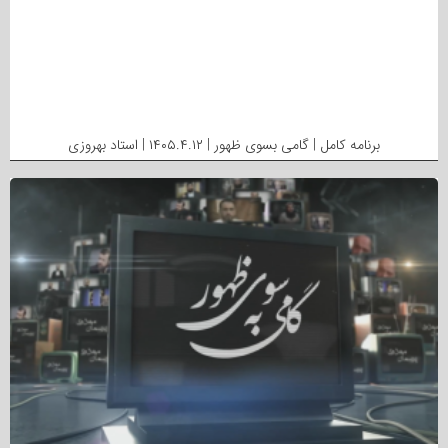
برنامه کامل | گامی بسوی ظهور | ۱۴۰۵.۴.۱۲ | استاد بهروزی