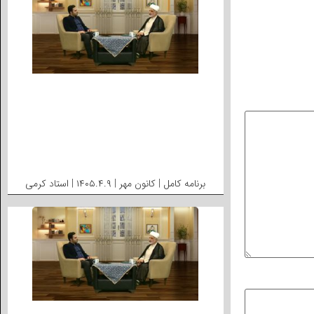
برنامه کامل | کانون مهر | ۱۴۰۵.۴.۹ | استاد کرمی