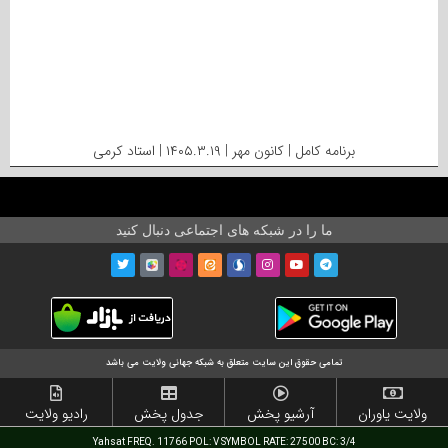
برنامه کامل | کانون مهر | ۱۴۰۵.۳.۱۹ | استاد کرمی
ما را در شبکه های اجتماعی دنبال کنید
تمامی حقوق این سایت متعلق به شبکه جهانی ولایت می باشد
ولایت یاوران
آرشیو پخش
جدول پخش
رادیو ولایت
Yahsat FREQ. 11766 POL: V SYMBOL RATE: 27500 BC: 3/4