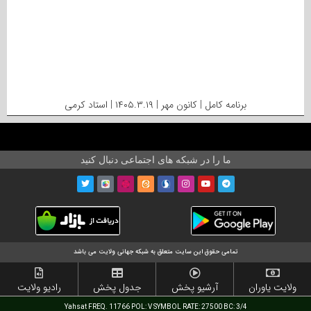
برنامه کامل | کانون مهر | ۱۴۰۵.۳.۱۹ | استاد کرمی
ما را در شبکه های اجتماعی دنبال کنید
تمامی حقوق این سایت متعلق به شبکه جهانی ولایت می باشد
ولایت یاوران
آرشیو پخش
جدول پخش
رادیو ولایت
Yahsat FREQ. 11766 POL: V SYMBOL RATE: 27500 BC: 3/4