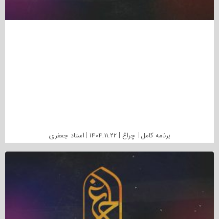
برنامه کامل | چراغ | ۱۴۰۴.۱۱.۲۲ | استاد جعفری