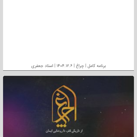
برنامه کامل | چراغ | ۱۴۰۴.۱۲.۶ | استاد جعفری