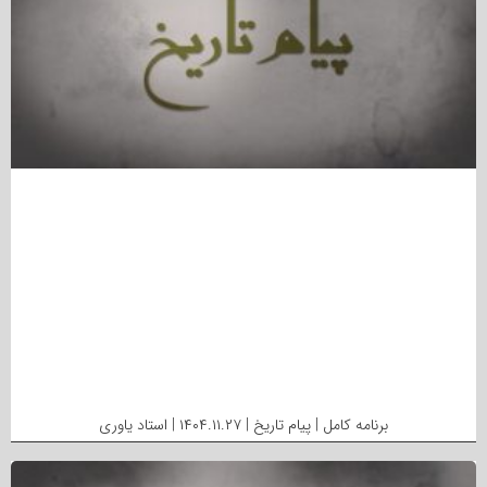
برنامه کامل | پیام تاریخ | ۱۴۰۴.۱۱.۲۷ | استاد یاوری