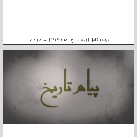
برنامه کامل | پیام تاریخ | ۱۴۰۴.۹.۱۸ | استاد یاوری