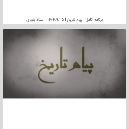
برنامه کامل | پیام تاریخ | ۱۴۰۴.۹.۲۵ | استاد یاوری