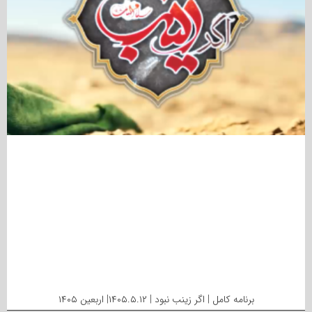
برنامه کامل | اگر زینب نبود | ۱۴۰۵.۵.۱۲| اربعین ۱۴۰۵