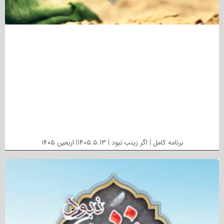
برنامه کامل | اگر زینب نبود | ۱۴۰۵.۵.۱۳| اربعین ۱۴۰۵