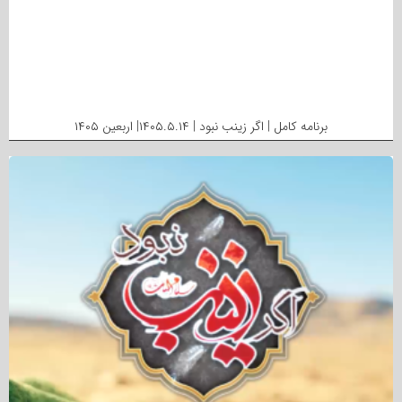
برنامه کامل | اگر زینب نبود | ۱۴۰۵.۵.۱۴| اربعین ۱۴۰۵