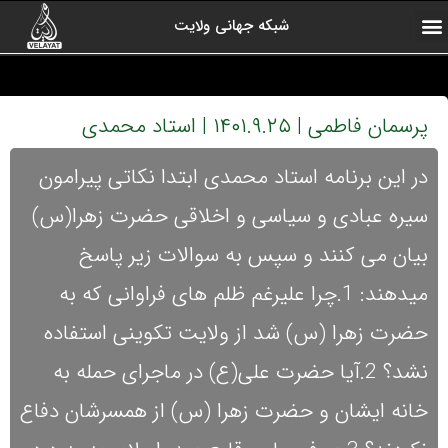
شبکه جهانی ولایت
ارتباط با ما
صفحه اول
اخبار شبکه
درباره شبکه
رادیو ولایت
ولایت یاوران
کلیپ های منتخب
آرشیو برنامه ها
پرسمان فاطمی | ۱۴۰۱.۹.۲۵ | استاد محمدی
در این برنامه استاد محمدی ابتدا نکاتی پیرامون
سیره عبادی و سیاسی و اخلاقی حضرت زهرا(س)
بیان می کنند و سپس به سوالات زیر پاسخ
میدهند: 1.چرا علیرغم ظلم های فراوانی که به
حضرت زهرا (س) شد از ولایت تکوینی استفاده
نشد؟ 2.آیا حضرت علی(ع) در ماجرای حمله به
خانه ایشان و حضرت زهرا (س) از همسرشان دفاع