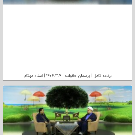
برنامه کامل | پرسمان خانواده | ۱۴۰۴.۳.۴ | استاد مهکام