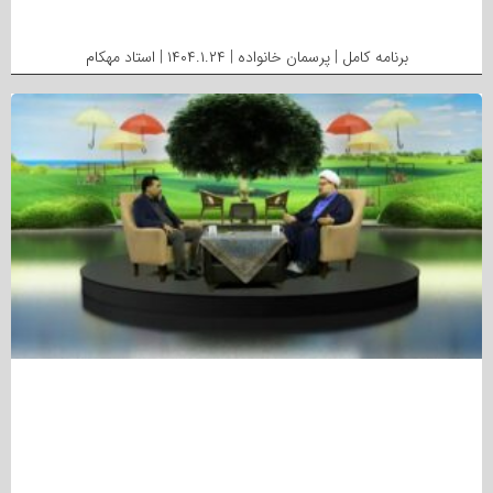
برنامه کامل | پرسمان خانواده | ۱۴۰۴.۱.۲۴ | استاد مهکام