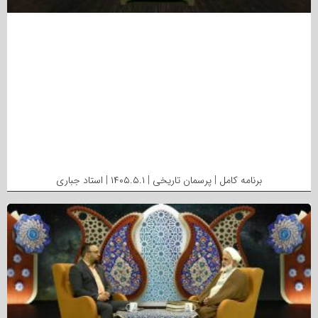
برنامه کامل | پرسمان تاریخی | ۱۴۰۵.۵.۱ | استاد جباری