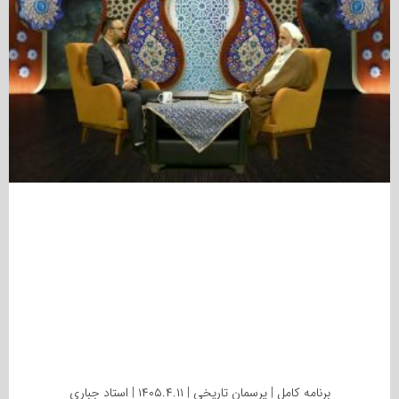
برنامه کامل | پرسمان تاریخی | ۱۴۰۵.۴.۱۱ | استاد جباری