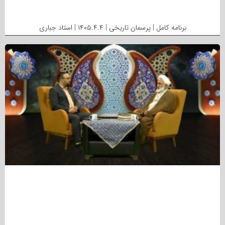
برنامه کامل | پرسمان تاریخی | ۱۴۰۵.۴.۴ | استاد جباری