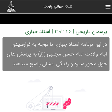
شبکه جهانی ولایت
ارتباط با ما
صفحه اول
اخبار شبکه
درباره شبکه
رادیو ولایت
ولایت یاوران
کلیپ های منتخب
آرشیو برنامه ها
پرسمان تاریخی | ۱۴۰۳.۱.۶ | استاد جباری
در این برنامه استاد جباری با توجه به فرارسیدن
ایام ولادت امام حسن مجتبی (ع) به پرسش های
حول محور سیره و زندگی ایشان پاسخ میدهند