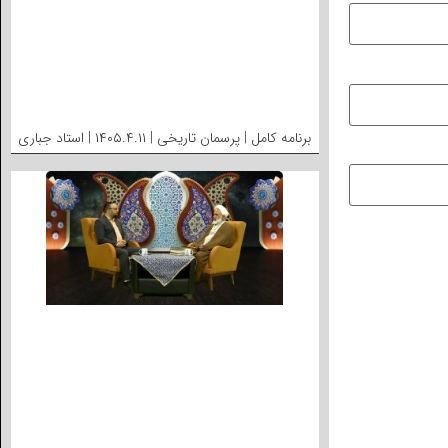
برنامه کامل | پرسمان تاریخی | ۱۴۰۵.۴.۱۱ | استاد جباری