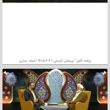
برنامه کامل | پرسمان تاریخی | ۱۴۰۵.۴.۴ | استاد جباری