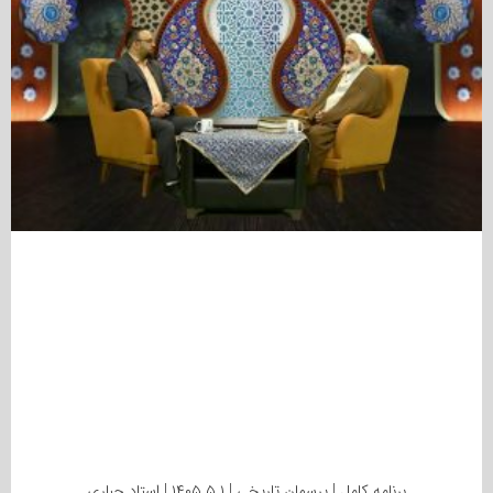
برنامه کامل | پرسمان تاریخی | ۱۴۰۵.۵.۱ | استاد جباری