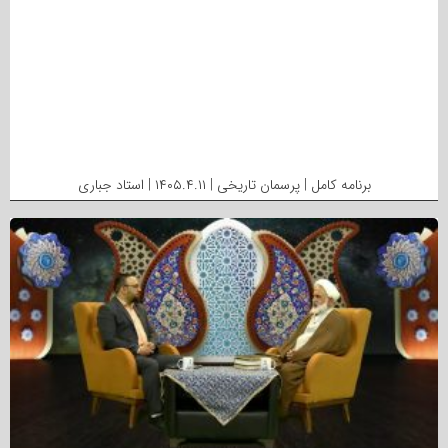
برنامه کامل | پرسمان تاریخی | ۱۴۰۵.۴.۱۱ | استاد جباری