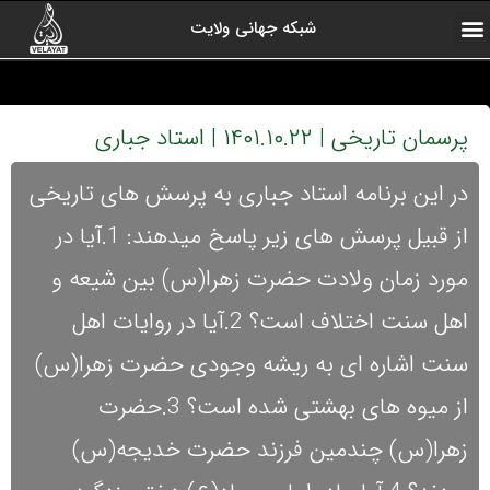
شبکه جهانی ولایت
ارتباط با ما
صفحه اول
اخبار شبکه
درباره شبکه
رادیو ولایت
ولایت یاوران
کلیپ های منتخب
آرشیو برنامه ها
پرسمان تاریخی | ۱۴۰۱.۱۰.۲۲ | استاد جباری
در این برنامه استاد جباری به پرسش های تاریخی
از قبیل پرسش های زیر پاسخ میدهند: 1.آیا در
مورد زمان ولادت حضرت زهرا(س) بین شیعه و
اهل سنت اختلاف است؟ 2.آیا در روایات اهل
سنت اشاره ای به ریشه وجودی حضرت زهرا(س)
از میوه های بهشتی شده است؟ 3.حضرت
زهرا(س) چندمین فرزند حضرت خدیجه(س)