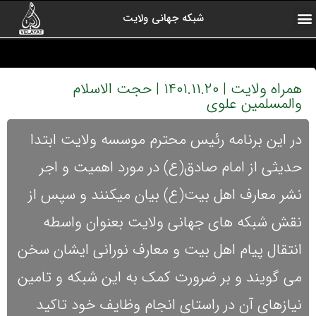
شبکه جهانی ولایت
ارتباط با ما
صفحه اول
اخبار شبکه
درباره شبکه
رادیو ولایت
ولایت یاوران
کلیپ های منتخب
آرشیو برنامه ها
همراه ولایت | ۱۴۰۱.۱۱.۲۰ | حجت الاسلام
والمسلمین علوی
در این برنامه رئیس محترم موسسه ولایت ابتدا
حدیثی از امام صادق(ع) در مورد اهمیت و اجر
نشر معارف اهل بیت(ع) بیان میکنند و سپس از
نقش شبکه های جهانی ولایت بعنوان واسطه
انتقال پیام اهل بیت و معارف نورانی ایشان سخن
می گویند و بر ضرورت کمک به این شبکه و تامین
نیازهای آن در راستای انجام وظایف خود تاکید