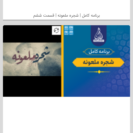
برنامه کامل | شجره ملعونه | قسمت ششم