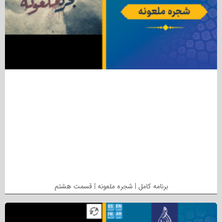
برنامه کامل | شجره ملعونه | قسمت هشتم