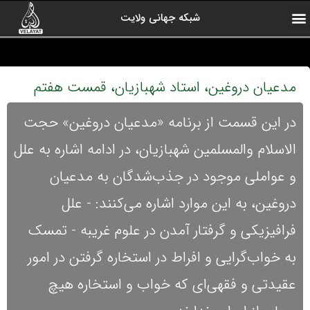
شبکه جهانی ولایت
ارتباط با ما
صفحه اول
اخبار شبکه
درباره شبکه
رادیو ولایت
ولایت یاوران
کلیپ های منتخب
آرشیو برنامه ها
مدعیان دروغین، استاد شهبازیان، قمست هفتم
در این قسمت از برنامه «مدعیان دروغین» حجت
الاسلام والمسلمین شهبازیان، در ادامه اشاره به علل
و عواملی موجود در جذب‌شدگان به مدعیان
دروغین، به این موارد اشاره می‌کنند: - علل
فرافیزیکی و گرفتار آمدن در علوم غریبه - تمسک
به خواب‌گرایی و افراط در استخاره گرفتن در امور
عقیدتی و فقهی‌ای که خواب و استخاره هیچ