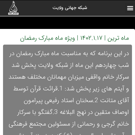
شبکه جهانی ولایت
ارتباط با ما
صفحه اول
اخبار شبکه
درباره شبکه
رادیو ولایت
ولایت یاوران
کلیپ های منتخب
آرشیو برنامه ها
ماه ترین | ۱۴۰۲.۱.۱۷ | ویژه ماه مبارک رمضان
در این برنامه که به مناسبت ماه مبارک رمضان در
شب چهاردهم این ماه از شبکه ولایت پخش شد
سرکار خانم واقفی میزبان مهمانان مختلف هستند
و آیتم های زیر پخش شد: 1.قرائت قرآن توسط
آقای متانت 2.سخنان استاد رفیعی پیرامون
اوصاف متقین در نهج البلاغه 3.گفتگو با سرکار
خانم گرجی و رحمانی از مسئولین مجتمع فرهنگی