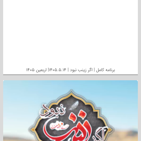
برنامه کامل | اگر زینب نبود | ۱۴۰۵.۵.۱۴| اربعین ۱۴۰۵