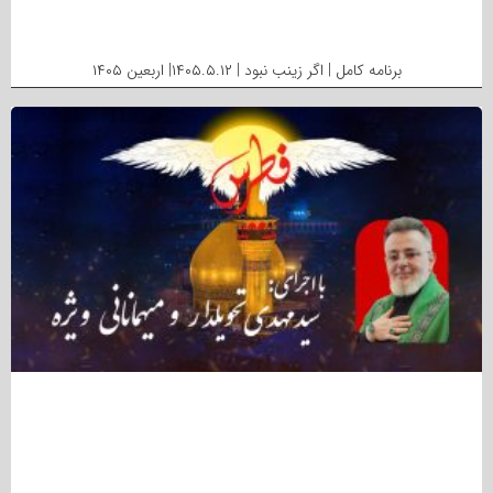
برنامه کامل | اگر زینب نبود | ۱۴۰۵.۵.۱۲| اربعین ۱۴۰۵