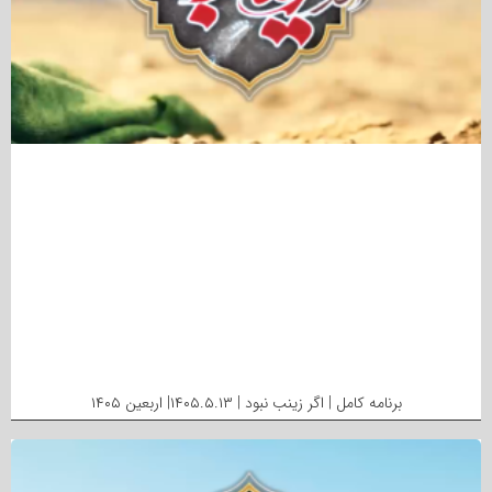
برنامه کامل | اگر زینب نبود | ۱۴۰۵.۵.۱۳| اربعین ۱۴۰۵