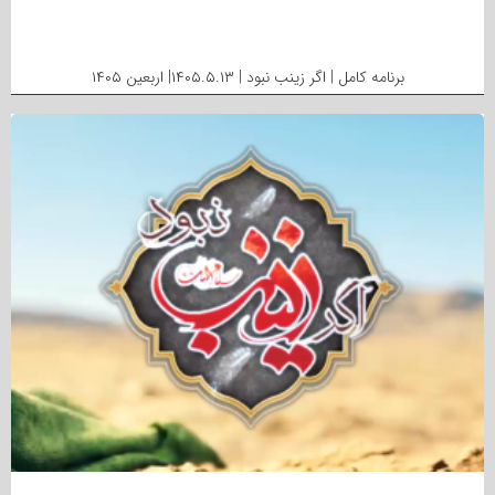
برنامه کامل | اگر زینب نبود | ۱۴۰۵.۵.۱۳| اربعین ۱۴۰۵