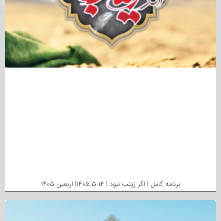
برنامه کامل | اگر زینب نبود | ۱۴۰۵.۵.۱۴| اربعین ۱۴۰۵