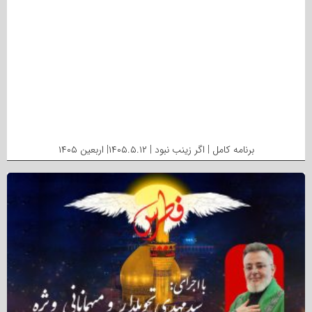
برنامه کامل | اگر زینب نبود | ۱۴۰۵.۵.۱۲| اربعین ۱۴۰۵