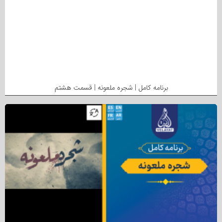
برنامه کامل | شجره ملعونه | قسمت هشتم