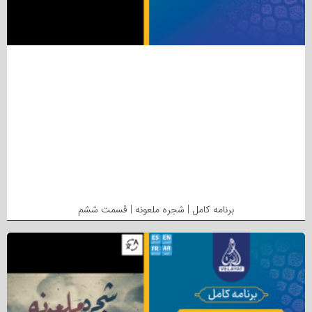
برنامه کامل | شجره ملعونه | قسمت ششم