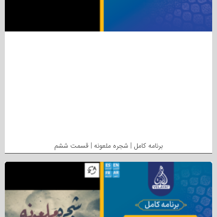
برنامه کامل | شجره ملعونه | قسمت ششم