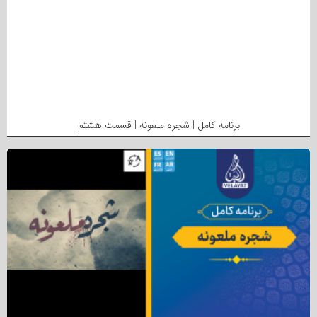
برنامه کامل | شجره ملعونه | قسمت هشتم