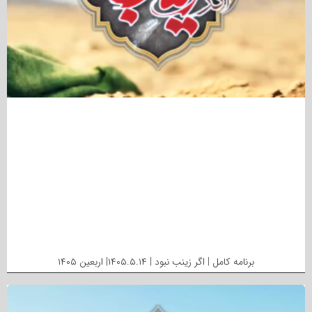
برنامه کامل | اگر زینب نبود | ۱۴۰۵.۵.۱۴| اربعین ۱۴۰۵