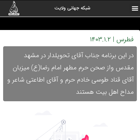
شبکه جهانی ولایت
ارتباط با ما
صفحه اول
اخبار شبکه
درباره شبکه
رادیو ولایت
ولایت یاوران
کلیپ های منتخب
آرشیو برنامه ها
فطرس | ۱۴۰۳.۱.۲
در این برنامه جناب آقای تحویلدار در مشهد
مقدس واز صحن حرم مطهر امام رضا(ع) میزبان
آقای قناد طوسی خادم حرم و آقای اطاعتی شاعر و
مداح اهل بیت هستند