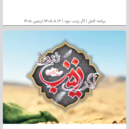
برنامه کامل | اگر زینب نبود | ۱۴۰۵.۵.۱۳| اربعین ۱۴۰۵