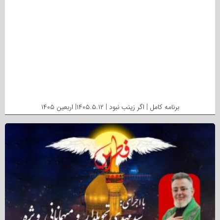
برنامه کامل | اگر زینب نبود | ۱۴۰۵.۵.۱۲| اربعین ۱۴۰۵