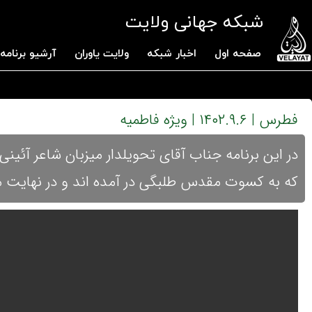
شبکه جهانی ولایت
صفحه اول
اخبار شبکه
ولایت یاوران
آرشیو برنامه 
فطرس | ۱۴۰۲.۹.۶ | ویژه فاطمیه
در این برنامه جناب آقای تحویلدار میزبان شاعر آئی
که به کسوت مقدس طلبگی در آمده اند و در نهایت م