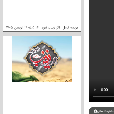
برنامه کامل | اگر زینب نبود | ۱۴۰۵.۵.۱۴| اربعین ۱۴۰۵
شارکت مالی