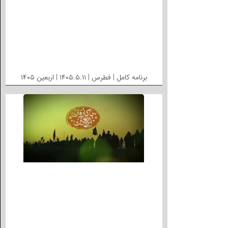
برنامه کامل | فطرس | ۱۴۰۵.۵.۱۱ | اربعین ۱۴۰۵