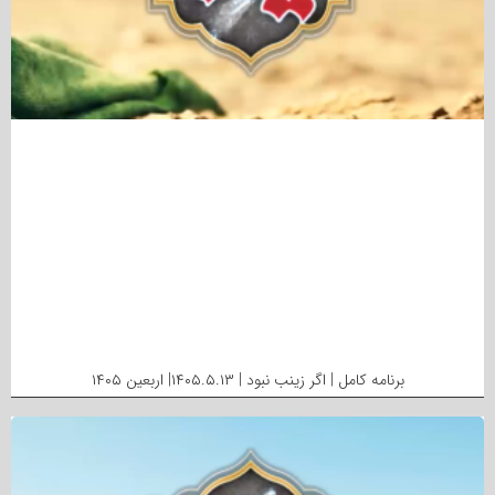
برنامه کامل | اگر زینب نبود | ۱۴۰۵.۵.۱۳| اربعین ۱۴۰۵