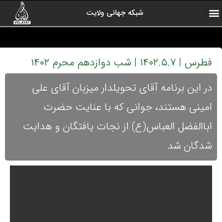
شبکه جهانی ولایت
ارتباط با ما
صفحه اول
اخبار شبکه
درباره شبکه
رادیو ولایت
ولایت یاوران
کلیپ های منتخب
آرشیو برنامه ها
فطرس | ۱۴۰۲.۵.۷ | شب دوازدهم محرم ۱۴۰۲
در این برنامه آقای تحویلدار میزبان آقای علی
امینی هستند، جوانی که با عنایت حضرت
اباالفضل العباس(ع) از نجات یافتگان و هدایت
شدگان شد