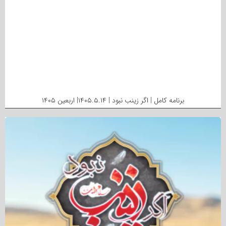
برنامه کامل | اگر زینب نبود | ۱۴۰۵.۵.۱۴| اربعین ۱۴۰۵