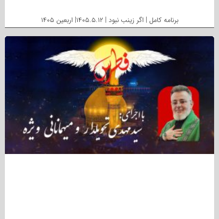
برنامه کامل | اگر زینب نبود | ۱۴۰۵.۵.۱۲| اربعین ۱۴۰۵