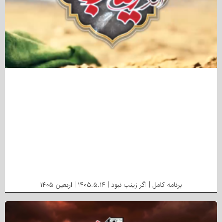
برنامه کامل | اگر زینب نبود | ۱۴۰۵.۵.۱۴ | اربعین ۱۴۰۵