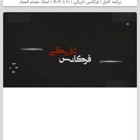
برنامه کامل | فرکانس تاریکی | ۱۴۰۴.۱۱.۲۰ | استاد عصام العماد