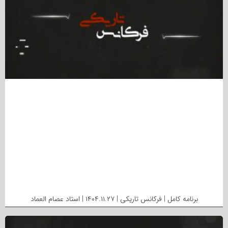
برنامه کامل | فرکانس تاریکی | ۱۴۰۴.۱۱.۲۷ | استاد عصام العماد