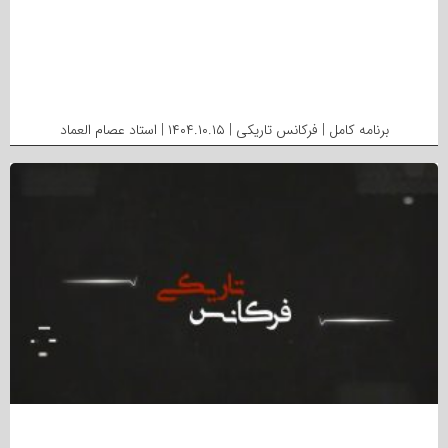
برنامه کامل | فرکانس تاریکی | ۱۴۰۴.۱۰.۱۵ | استاد عصام العماد