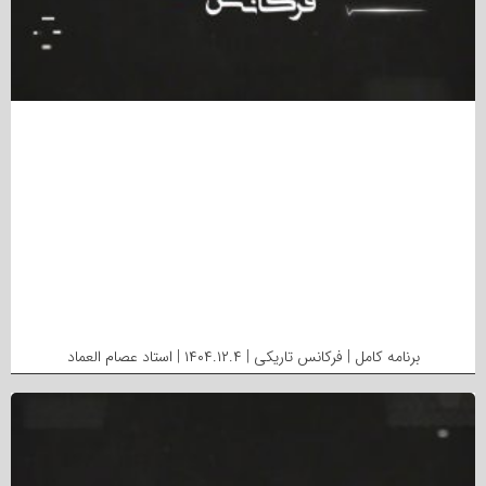
برنامه کامل | فرکانس تاریکی | ۱۴۰۴.۱۲.۴ | استاد عصام العماد