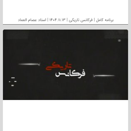
برنامه کامل | فرکانس تاریکی | ۱۴۰۴.۱۱.۱۳ | استاد عصام العماد