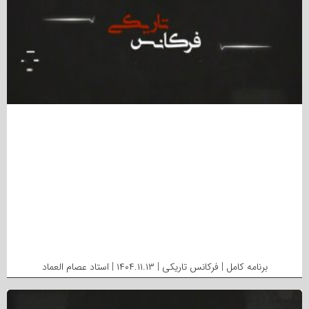
برنامه کامل | فرکانس تاریکی | ۱۴۰۴.۱۱.۱۳ | استاد عصام العماد