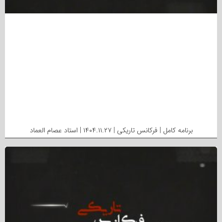
برنامه کامل | فرکانس تاریکی | ۱۴۰۴.۱۱.۲۷ | استاد عصام العماد