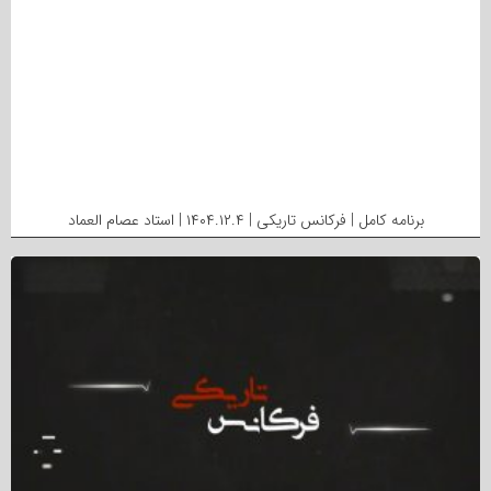
برنامه کامل | فرکانس تاریکی | ۱۴۰۴.۱۲.۴ | استاد عصام العماد