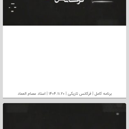
برنامه کامل | فرکانس تاریکی | ۱۴۰۴.۱۱.۲۰ | استاد عصام العماد