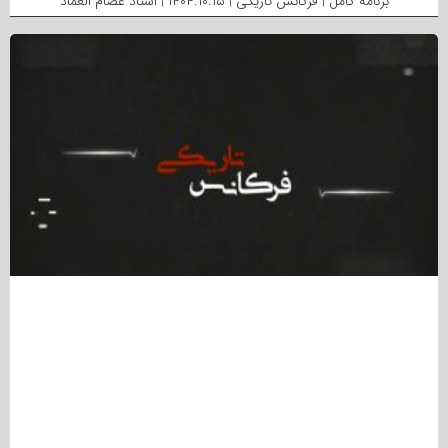
برنامه کامل | فرکانس تاریکی | ۱۴۰۴.۱۰.۱۵ | استاد عصام العماد