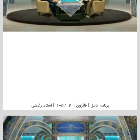
برنامه کامل | فائزون | ۱۴۰۵.۴.۱۴ | استاد رفعتی