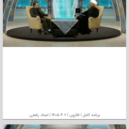
برنامه کامل | فائزون | ۱۴۰۵.۴.۷ | استاد رفعتی