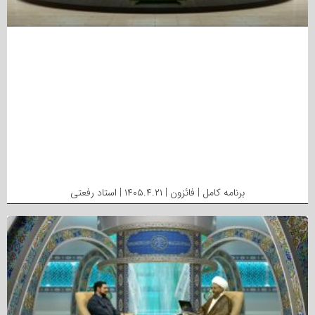
برنامه کامل | فائزون | ۱۴۰۵.۴.۲۱ | استاد رفعتی