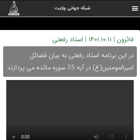
شبکه جهانی ولایت
ارتباط با ما
صفحه اول
اخبار شبکه
درباره شبکه
رادیو ولایت
ولایت یاوران
کلیپ های منتخب
آرشیو برنامه ها
فائزون | ۱۴۰۱.۱۰.۱۱ | استاد رفعتی
در این برنامه استاد رفعتی به بیان فضائل
امیرالمومنین(ع) در آیه 35 سوره مائده می پردازند