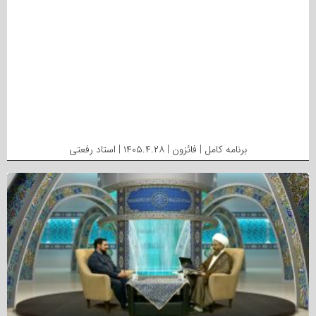
برنامه کامل | فائزون | ۱۴۰۵.۴.۲۸ | استاد رفعتی