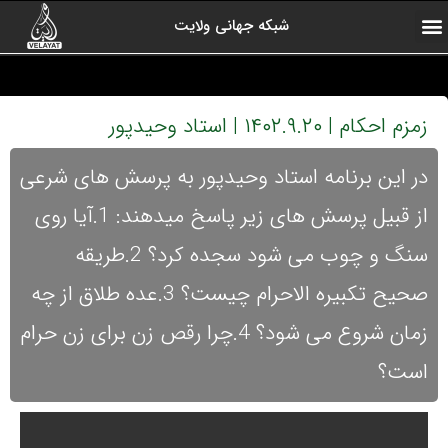
شبکه جهانی ولایت
ارتباط با ما
صفحه اول
اخبار شبکه
درباره شبکه
رادیو ولایت
ولایت یاوران
کلیپ های منتخب
آرشیو برنامه ها
زمزم احکام | ۱۴۰۲.۹.۲۰ | استاد وحیدپور
در این برنامه استاد وحیدپور به پرسش های شرعی
از قبیل پرسش های زیر پاسخ میدهند: 1.آیا روی
سنگ و چوب می شود سجده کرد؟ 2.طریقه
صحیح تکبیره الاحرام چیست؟ 3.عده طلاق از چه
زمان شروع می شود؟ 4.چرا رقص زن برای زن حرام
است؟