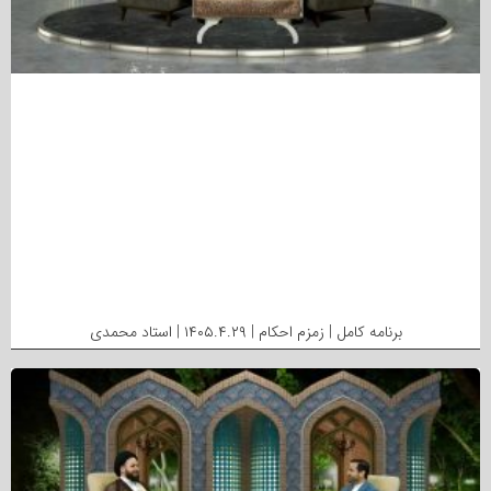
برنامه کامل | زمزم احکام | ۱۴۰۵.۴.۲۹ | استاد محمدی