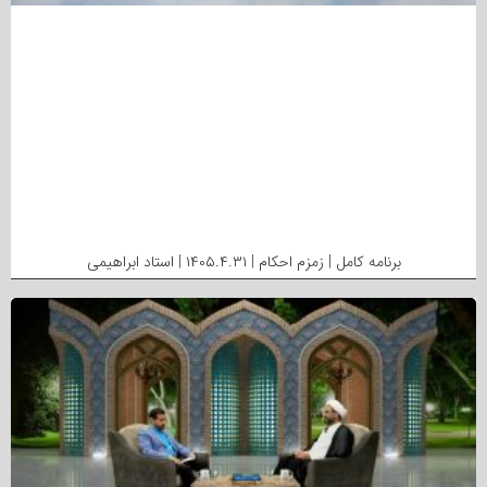
برنامه کامل | زمزم احکام | ۱۴۰۵.۴.۳۱ | استاد ابراهیمی