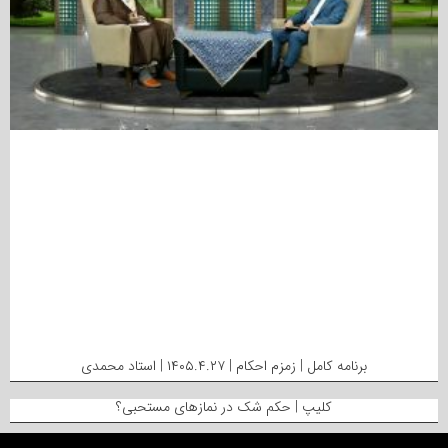
برنامه کامل | زمزم احکام | ۱۴۰۵.۴.۲۷ | استاد محمدی
کلیپ | حکم شک در نمازهای مستحبی؟