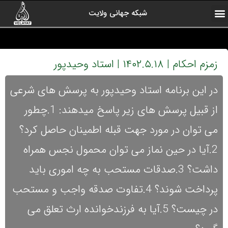
شبکه جهانی ولایت
ارتباط با ما
صفحه اول
اخبار شبکه
درباره شبکه
رادیو ولایت
ولایت یاوران
کلیپ های منتخب
آرشیو برنامه ها
زمزم احکام | ۱۴۰۲.۵.۱۸ | استاد وحیدپور
در این برنامه استاد وحیدپور به پرسش های شرعی
از قبیل پرسش های زیر پاسخ میدهند: 1.چطور
می توان در مورد جهت قبله اطمینان حاصل کرد؟
2.آیا در حین نماز می توان محمول نجس همراه
داشت؟ 3.صدقات مستحب به چه اموری باید
پرداخت شوند؟ 4.تفاوت صدقه واجب و مستحب
در چیست؟ 5.آیا به فرزندخوانده ارث تعلق می