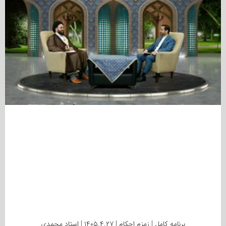
برنامه کامل | زمزم احکام | ۱۴۰۵.۴.۲۷ | استاد محمدی