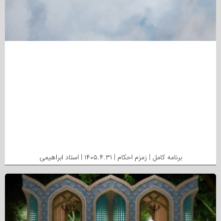
برنامه کامل | زمزم احکام | ۱۴۰۵.۴.۳۱ | استاد ابراهیمی