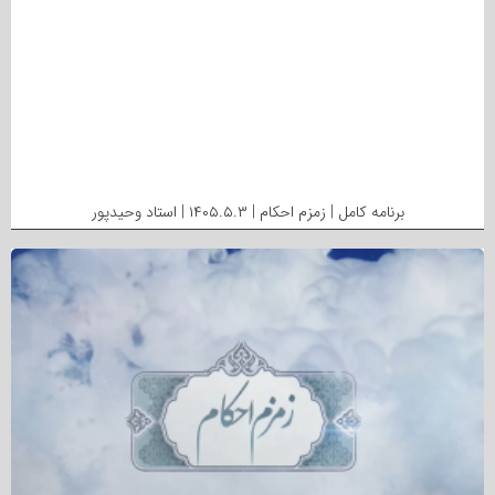
برنامه کامل | زمزم احکام | ۱۴۰۵.۵.۳ | استاد وحیدپور