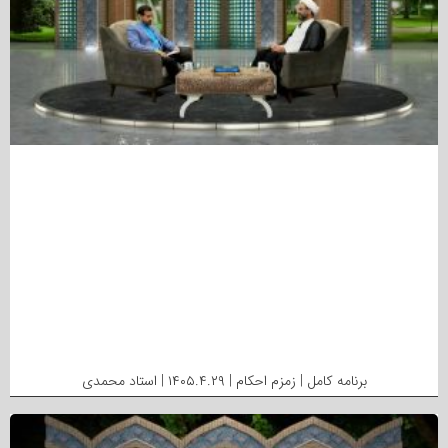
برنامه کامل | زمزم احکام | ۱۴۰۵.۴.۲۹ | استاد محمدی