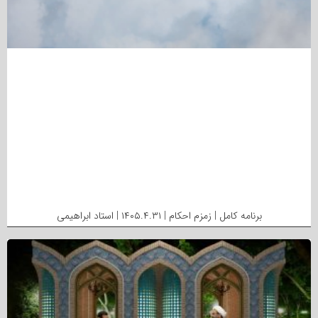
برنامه کامل | زمزم احکام | ۱۴۰۵.۴.۳۱ | استاد ابراهیمی