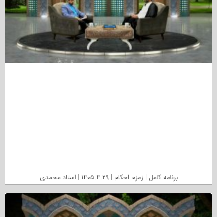
برنامه کامل | زمزم احکام | ۱۴۰۵.۴.۲۹ | استاد محمدی