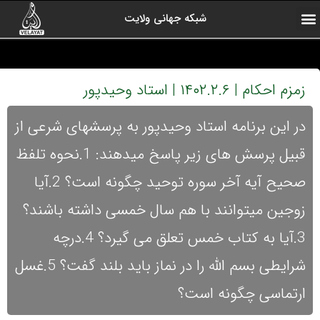
شبکه جهانی ولایت
ارتباط با ما
صفحه اول
اخبار شبکه
درباره شبکه
رادیو ولایت
ولایت یاوران
کلیپ های منتخب
آرشیو برنامه ها
زمزم احکام | ۱۴۰۲.۲.۶ | استاد وحیدپور
در این برنامه استاد وحیدپور به پرسشهای شرعی از
قبیل پرسش های زیر پاسخ میدهند: 1.نحوه تلفظ
صحیح آیه آخر سوره توحید چگونه است؟ 2.آیا
زوجین میتوانند با هم سال خمسی داشته باشند؟
3.آیا به کتاب خمس تعلق می گیرد؟ 4.درچه
شرایطی بسم الله را در نماز باید بلند گفت؟ 5.غسل
ارتماسی چگونه است؟