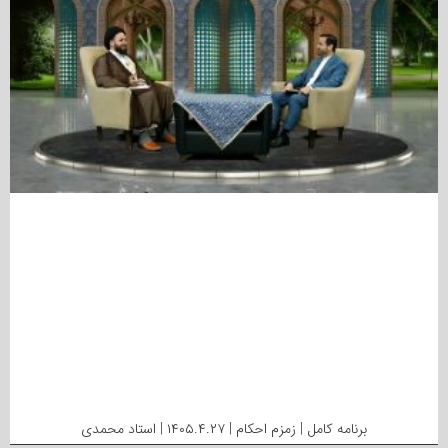
برنامه کامل | زمزم احکام | ۱۴۰۵.۴.۲۷ | استاد محمدی