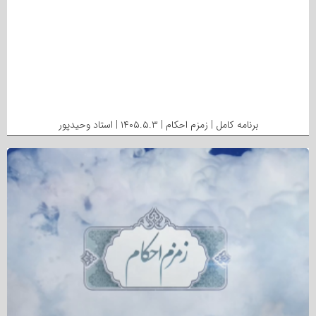
برنامه کامل | زمزم احکام | ۱۴۰۵.۵.۳ | استاد وحیدپور