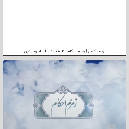
برنامه کامل | زمزم احکام | ۱۴۰۵.۵.۳ | استاد وحیدپور