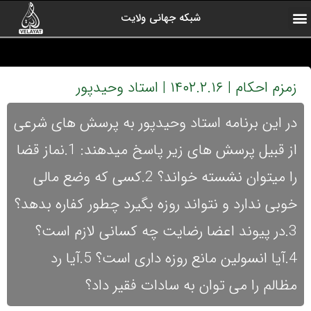
شبکه جهانی ولایت
ارتباط با ما
صفحه اول
اخبار شبکه
درباره شبکه
رادیو ولایت
ولایت یاوران
کلیپ های منتخب
آرشیو برنامه ها
زمزم احکام | ۱۴۰۲.۲.۱۶ | استاد وحیدپور
در این برنامه استاد وحیدپور به پرسش های شرعی
از قبیل پرسش های زیر پاسخ میدهند: 1.نماز قضا
را میتوان نشسته خواند؟ 2.کسی که وضع مالی
خوبی ندارد و نتواند روزه بگیرد چطور کفاره بدهد؟
3.در پیوند اعضا رضایت چه کسانی لازم است؟
4.آیا انسولین مانع روزه داری است؟ 5.آیا رد
مظالم را می توان به سادات فقیر داد؟