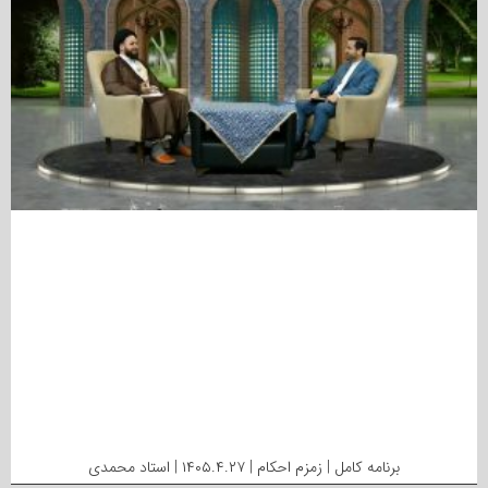
برنامه کامل | زمزم احکام | ۱۴۰۵.۴.۲۷ | استاد محمدی