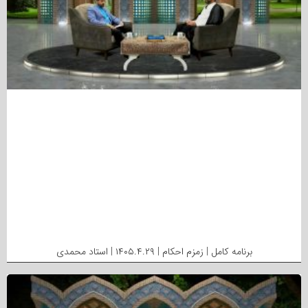
برنامه کامل | زمزم احکام | ۱۴۰۵.۴.۲۹ | استاد محمدی