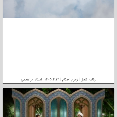
برنامه کامل | زمزم احکام | ۱۴۰۵.۴.۳۱ | استاد ابراهیمی