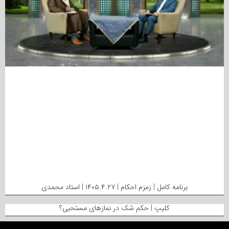
برنامه کامل | زمزم احکام | ۱۴۰۵.۴.۲۷ | استاد محمدی
کلیپ | حکم شک در نمازهای مستحبی؟