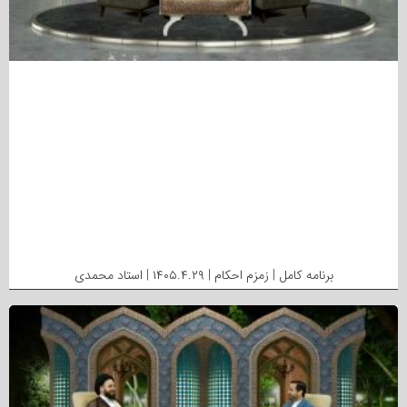
برنامه کامل | زمزم احکام | ۱۴۰۵.۴.۲۹ | استاد محمدی