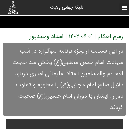
شبکه جهانی ولایت
ارتباط با ما
صفحه اول
اخبار شبکه
درباره شبکه
رادیو ولایت
ولایت یاوران
کلیپ های منتخب
آرشیو برنامه ها
زمزم احکام | ۱۴۰۲.۰۶.۰۱ | استاد وحیدپور
در این قسمت از ویژه برنامه سوگواره در شب
شهادت امام حسن مجتبی(ع) پخش شد حجت
الاسلام والمسلمین استاد سلیمانی امیری درباره
دلایل صلح امام مجتبی(ع) با معاویه و تفاوت
دوران ایشان با دوران امام حسین(ع) صحبت
کردند