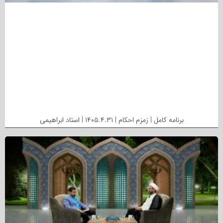
برنامه کامل | زمزم احکام | ۱۴۰۵.۴.۳۱ | استاد ابراهیمی