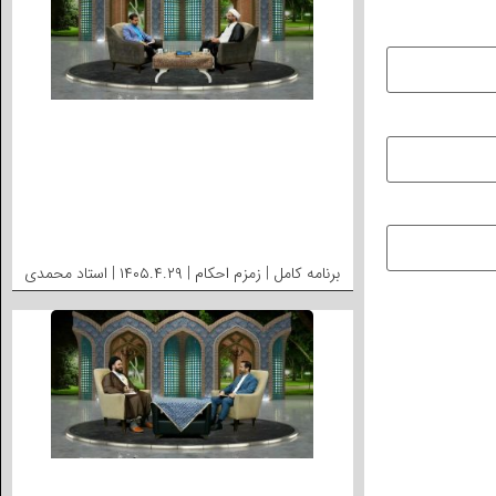
برنامه کامل | زمزم احکام | ۱۴۰۵.۴.۲۹ | استاد محمدی