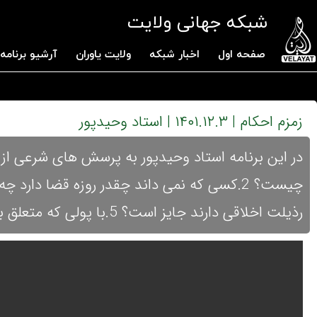
شبکه جهانی ولایت
صفحه اول
اخبار شبکه
ولایت یاوران
آرشیو برنامه 
زمزم احکام | ۱۴۰۱.۱۲.۳ | استاد وحیدپور
رذیلت اخلاقی دارند جایز است؟ 5.با پولی که متعلق به خمس است می توان کار اقتصادی کرد؟