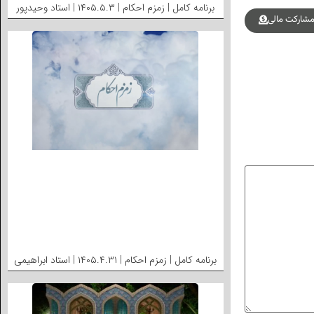
برنامه کامل | زمزم احکام | ۱۴۰۵.۵.۳ | استاد وحیدپور
شارکت مالی
برنامه کامل | زمزم احکام | ۱۴۰۵.۴.۳۱ | استاد ابراهیمی