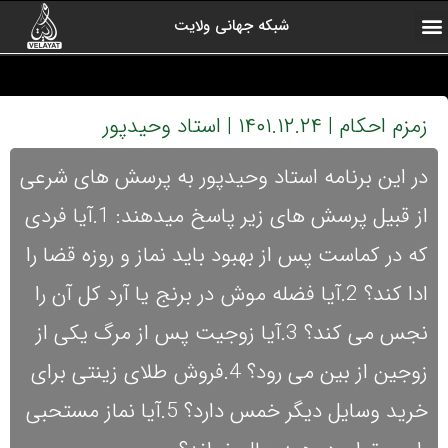
شبکه جهانی ولایت
ارتباط با ما
صفحه اول
اخبار شبکه
درباره شبکه
رادیو ولایت
ولایت یاوران
کلیپ های منتخب
آرشیو برنامه ها
زمزم احکام | ۱۴۰۱.۱۲.۲۴ | استاد وحیدپور
در این برنامه استاد وحیدپور به پرسش های شرعی
از قبیل پرسش های زیر پاسخ میدهند: 1.آیا فردی
که در کماست پس از بهبود باید نماز و روزه قضا را
ادا کند؟ 2.آیا فضله موش در برنج یا آرد کل آن را
نجس می کند؟ 3.آیا زوجیت پس از مرگ یکی از
زوجین از بین می رود؟ 4.فروش طلای زینتی برای
خرید وسایل دیگر خمس دارد؟ 5.آیا نماز مستحبی