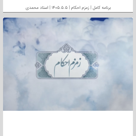
برنامه کامل | زمزم احکام | ۱۴۰۵.۵.۵ | استاد محمدی