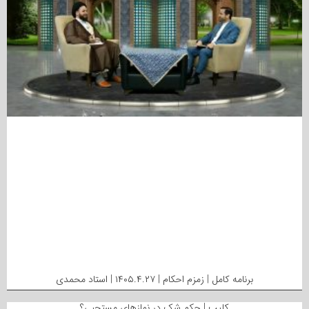
برنامه کامل | زمزم احکام | ۱۴۰۵.۴.۲۷ | استاد محمدی
کلیپ | حکم شک در نمازهای مستحبی؟