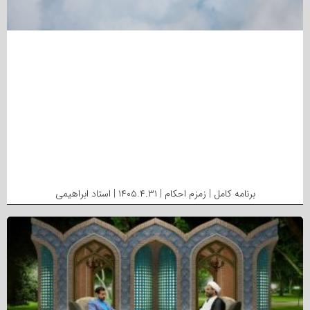
برنامه کامل | زمزم احکام | ۱۴۰۵.۴.۳۱ | استاد ابراهیمی