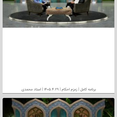
برنامه کامل | زمزم احکام | ۱۴۰۵.۴.۲۹ | استاد محمدی