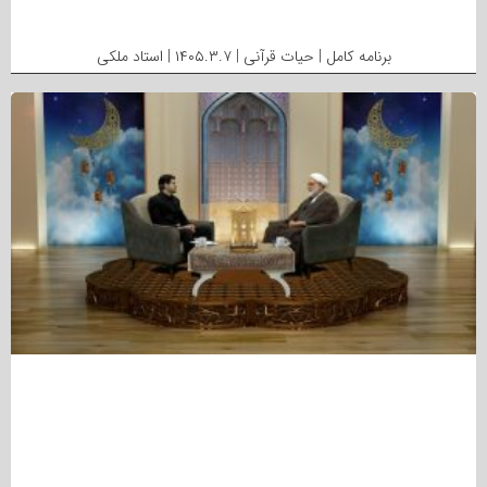
برنامه کامل | حیات قرآنی | ۱۴۰۵.۳.۷ | استاد ملکی