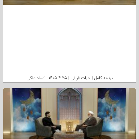
برنامه کامل | حیات قرآنی | ۱۴۰۵.۴.۲۵ | استاد ملکی