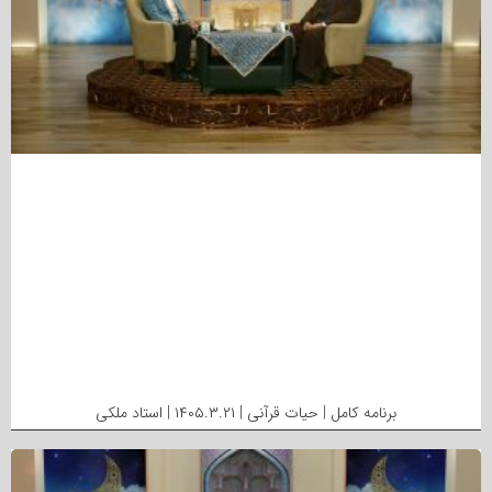
برنامه کامل | حیات قرآنی | ۱۴۰۵.۳.۲۱ | استاد ملکی