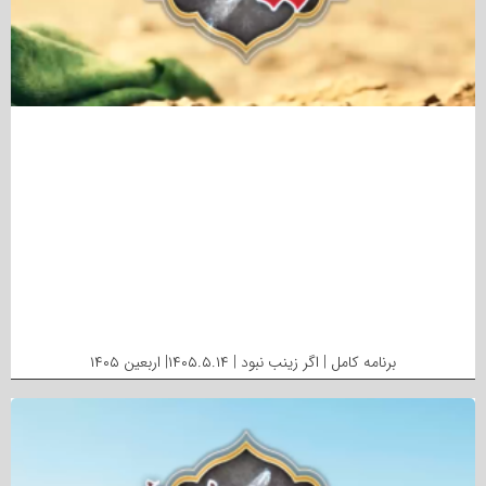
برنامه کامل | اگر زینب نبود | ۱۴۰۵.۵.۱۴| اربعین ۱۴۰۵