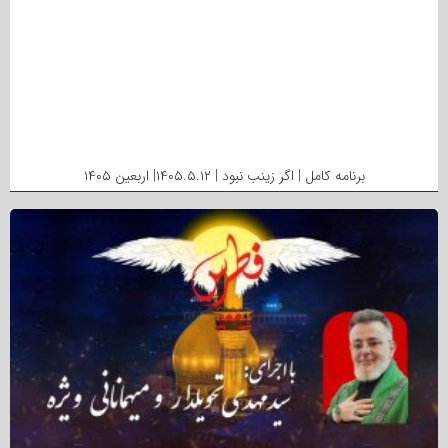
برنامه کامل | اگر زینب نبود | ۱۴۰۵.۵.۱۲| اربعین ۱۴۰۵