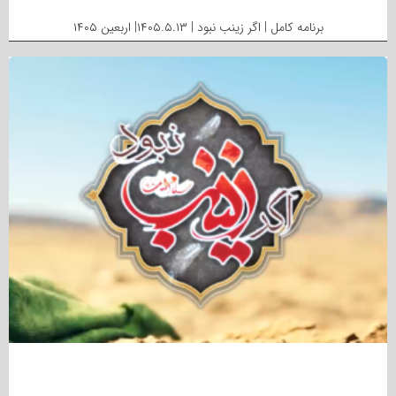
برنامه کامل | اگر زینب نبود | ۱۴۰۵.۵.۱۳| اربعین ۱۴۰۵