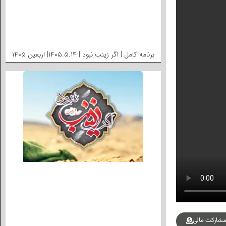
برنامه کامل | اگر زینب نبود | ۱۴۰۵.۵.۱۴| اربعین ۱۴۰۵
شارکت مالی