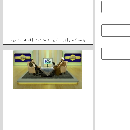
برنامه کامل | بیان امیر | ۱۴۰۴.۱۰.۷ | استاد عشایری