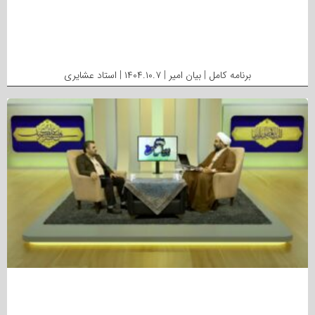
برنامه کامل | بیان امیر | ۱۴۰۴.۱۰.۷ | استاد عشایری