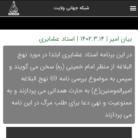
شبکه جهانی ولایت
ارتباط با ما
صفحه اول
اخبار شبکه
درباره شبکه
رادیو ولایت
ولایت یاوران
کلیپ های منتخب
آرشیو برنامه ها
بیان امیر | ۱۴۰۲.۳.۱۴ | استاد عشایری
در این برنامه استاد عشایری ابتدا در مورد نهج
البلاغه از منظر امام خمینی (ره) سخن می گویند و
سپس به موضوع بررسی نامه 69 نهج البلاغه
امیرالمومنین(ع) به حارث همدانی می پردازند و به
ممنوعیت و نهی دعا برای طلب مرگ در این نامه
می پردازند