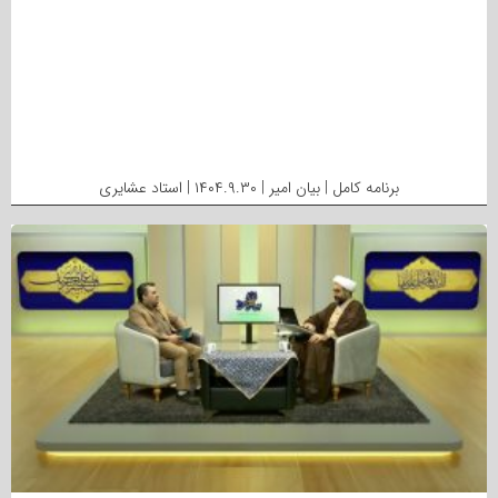
برنامه کامل | بیان امیر | ۱۴۰۴.۹.۳۰ | استاد عشایری