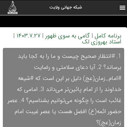
شبکه جهانی ولایت
ارتباط با ما
صفحه اول
اخبار شبکه
درباره شبکه
رادیو ولایت
ولایت یاوران
کلیپ های منتخب
آرشیو برنامه ها
برنامه کامل | گامی به سوی ظهور | ۱۴۰۳.۷.۲۷ |
استاد بهروزی لک
1. #انتظار صحیح چیست و ما را به کجا باید
برساند؟ 2. آیا دعای سلامتی و رضایت
#امام_زمان(عج) دلیل بر این است که #شیعه
خداوند را از امام پائین‌تر می‌داند 3. امامی که
غائب است را چگونه می‌توانیم بشناسیم؟ 4. عصر
حضور ائمه(ع) افضل هست یا عصر غیبت امام
زمان(عج)؟