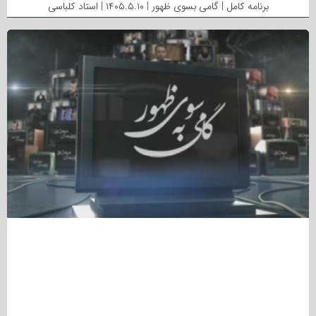
برنامه کامل | گامی بسوی ظهور | ۱۴۰۵.۵.۱۰ | استاد کلباسی