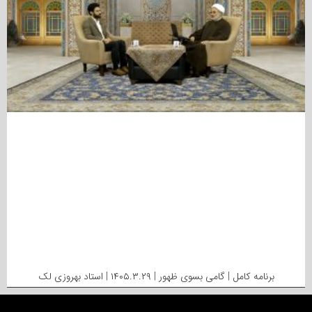
برنامه کامل | گامی بسوی ظهور | ۱۴۰۵.۳.۲۹ | استاد بهروزی لک