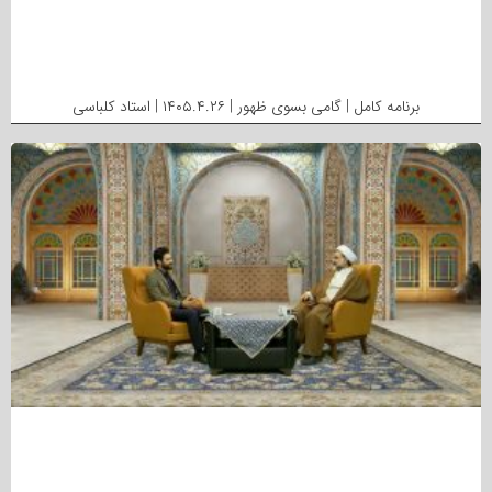
برنامه کامل | گامی بسوی ظهور | ۱۴۰۵.۴.۲۶ | استاد کلباسی