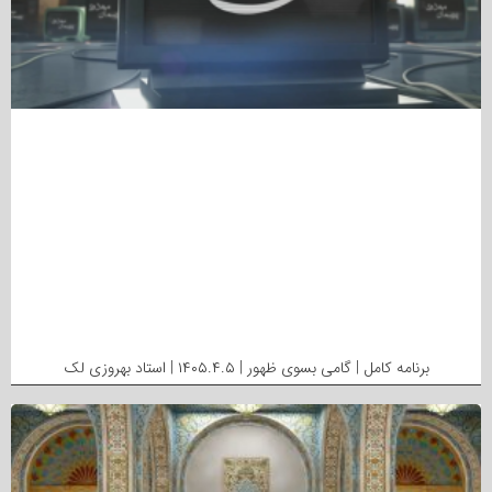
برنامه کامل | گامی بسوی ظهور | ۱۴۰۵.۴.۵ | استاد بهروزی لک