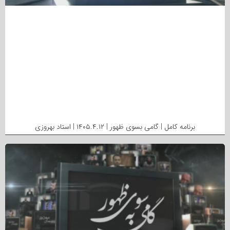
برنامه کامل | گامی بسوی ظهور | ۱۴۰۵.۴.۱۲ | استاد بهروزی