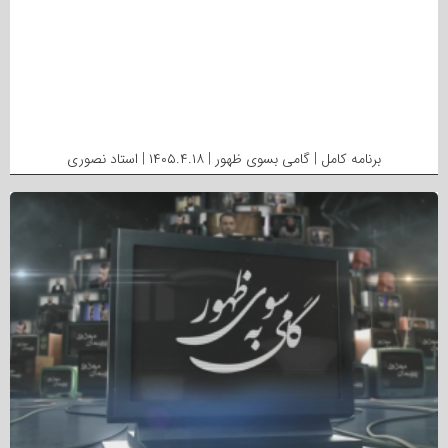
برنامه کامل | گامی بسوی ظهور | ۱۴۰۵.۴.۱۸ | استاد نصوری