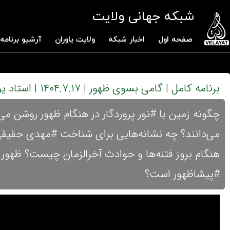
شبکه جهانی ولایت
صفحه اول
اخبار شبکه
ولایت یاوران
آرشیو برنامه 
برنامه کامل | گامی بسوی ظهور | ۱۴۰۴.۷.۱۷ | استاد یوسفیان
چگونه زمین با #نور پروردگار در هنگام ظهور روشن می
می‌دانند؟ چه نشانه‌هایی برای شناخت #مهدی حقیق
هنگام بروز فتنه‌ها و حوادث آخرالزمان چیست؟ ظهور 
#پیشا‌ظهور است؟