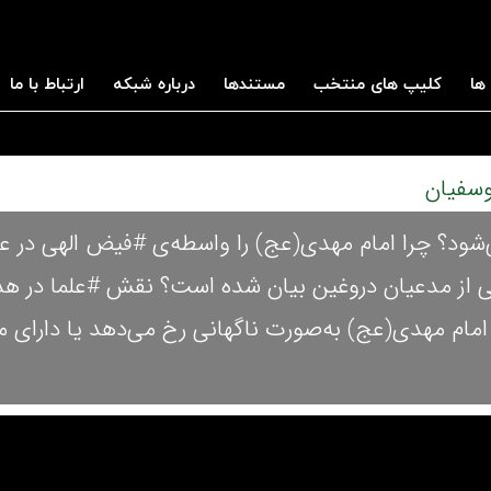
ها
کلیپ های منتخب
مستندها
درباره شبکه
ارتباط با ما
‌شود؟ چرا امام مهدی(عج) را واسطه‌ی #فیض الهی در عا
ی از مدعیان دروغین بیان شده است؟ نقش #علما در ه
امام مهدی(عج) به‌صورت ناگهانی رخ می‌دهد یا دارای م