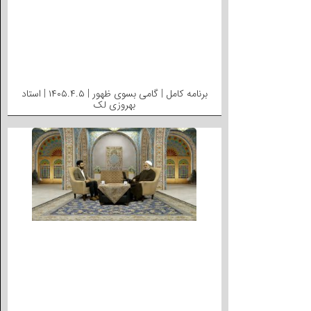
برنامه کامل | گامی بسوی ظهور | ۱۴۰۵.۴.۵ | استاد
بهروزی لک