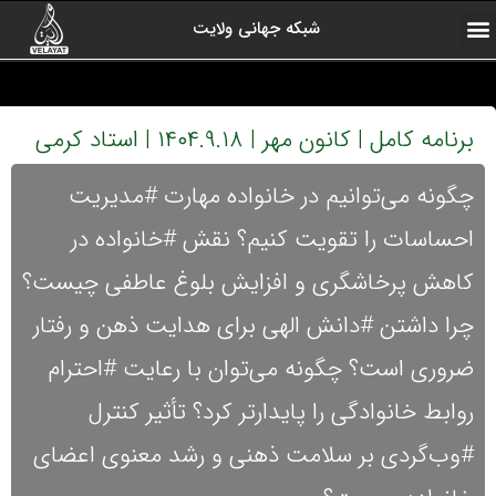
شبکه جهانی ولایت
ارتباط با ما
صفحه اول
اخبار شبکه
درباره شبکه
رادیو ولایت
ولایت یاوران
کلیپ های منتخب
آرشیو برنامه ها
برنامه کامل | کانون مهر | ۱۴۰۴.۹.۱۸ | استاد کرمی
چگونه می‌توانیم در خانواده مهارت #مدیریت
احساسات را تقویت کنیم؟ نقش #خانواده در
کاهش پرخاشگری و افزایش بلوغ عاطفی چیست؟
چرا داشتن #دانش الهی برای هدایت ذهن و رفتار
ضروری است؟ چگونه می‌توان با رعایت #احترام
روابط خانوادگی را پایدارتر کرد؟ تأثیر کنترل
#وب‌گردی بر سلامت ذهنی و رشد معنوی اعضای