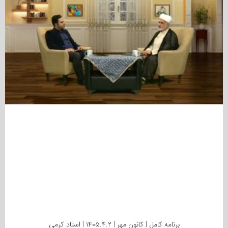
برنامه کامل | کانون مهر | ۱۴۰۵.۴.۲ | استاد کرمی