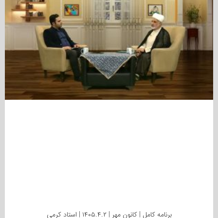
برنامه کامل | کانون مهر | ۱۴۰۵.۴.۲ | استاد کرمی