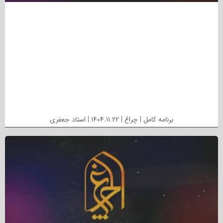
برنامه کامل | چراغ | ۱۴۰۴.۱۱.۲۲ | استاد جعفری