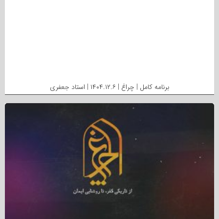
برنامه کامل | چراغ | ۱۴۰۴.۱۲.۶ | استاد جعفری