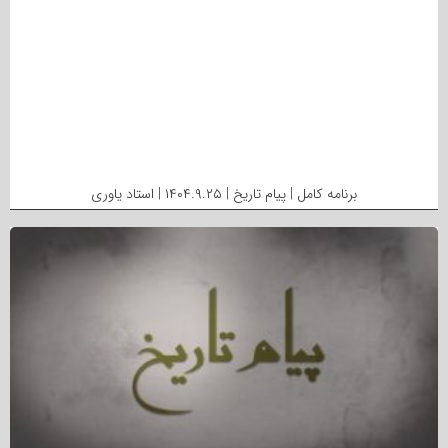
برنامه کامل | پیام تاریخ | ۱۴۰۴.۹.۲۵ | استاد یاوری