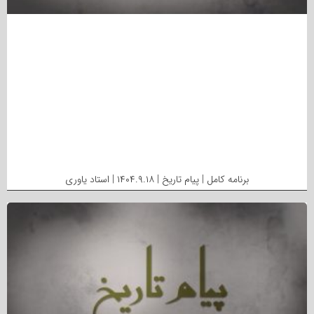
برنامه کامل | پیام تاریخ | ۱۴۰۴.۹.۱۸ | استاد یاوری