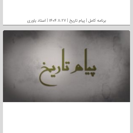
برنامه کامل | پیام تاریخ | ۱۴۰۴.۱۱.۲۷ | استاد یاوری