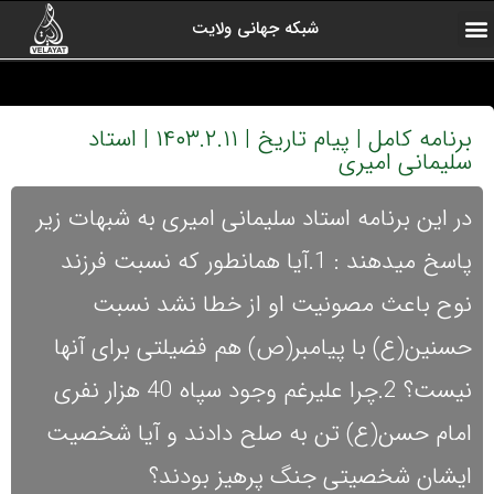
شبکه جهانی ولایت
ارتباط با ما
صفحه اول
اخبار شبکه
درباره شبکه
رادیو ولایت
ولایت یاوران
کلیپ های منتخب
آرشیو برنامه ها
برنامه کامل | پیام تاریخ | ۱۴۰۳.۲.۱۱ | استاد
سلیمانی امیری
در این برنامه استاد سلیمانی امیری به شبهات زیر
پاسخ میدهند : 1.آیا همانطور که نسبت فرزند
نوح باعث مصونیت او از خطا نشد نسبت
حسنین(ع) با پیامبر(ص) هم فضیلتی برای آنها
نیست؟ 2.چرا علیرغم وجود سپاه 40 هزار نفری
امام حسن(ع) تن به صلح دادند و آیا شخصیت
ایشان شخصیتی جنگ پرهیز بودند؟