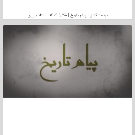
برنامه کامل | پیام تاریخ | ۱۴۰۴.۹.۲۵ | استاد یاوری