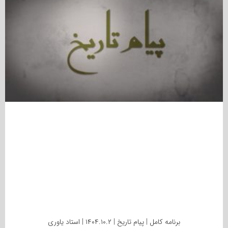
برنامه کامل | پیام تاریخ | ۱۴۰۴.۱۰.۲ | استاد یاوری