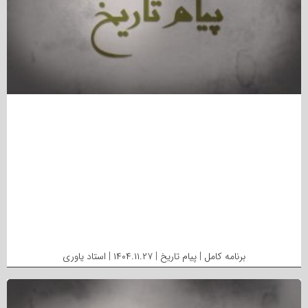
برنامه کامل | پیام تاریخ | ۱۴۰۴.۱۱.۲۷ | استاد یاوری