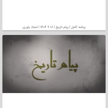
برنامه کامل | پیام تاریخ | ۱۴۰۴.۹.۱۸ | استاد یاوری